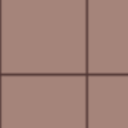
TALENTUM TENERIFE
PROJECT
TRAINING
BUSINESS
RESEARCH
NOTICIAS
CONTACTO
Parque Científico y Tecnológico de Tenerife S.A. Calle
Rectora María Luisa Tejedor Salguero. Parque
Urbano Las Mantecas, Edificio Nanotec, 38320 San
Cristóbal de La Laguna.
Tel:
+34 822 02 85 87