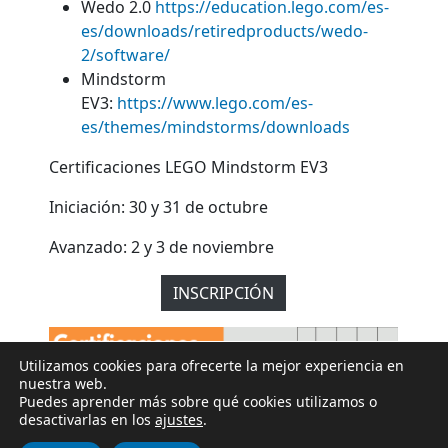
Wedo 2.0
https://education.lego.com/es-
es/downloads/retiredproducts/wedo-
2/software/
Mindstorm
EV3:
https://www.lego.com/es-
es/themes/mindstorms/downloads
Certificaciones LEGO Mindstorm EV3
Iniciación: 30 y 31 de octubre
Avanzado: 2 y 3 de noviembre
INSCRIPCIÓN
Utilizamos cookies para ofrecerte la mejor experiencia en
nuestra web.
Puedes aprender más sobre qué cookies utilizamos o
desactivarlas en los
ajustes
.