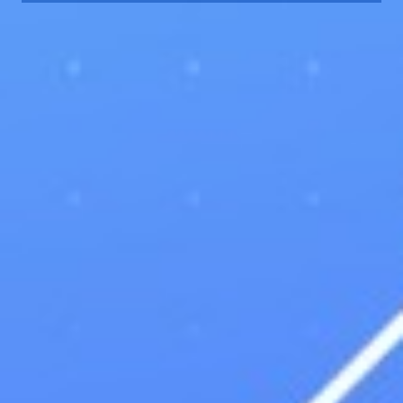
TALENTUM TENERIFE
PROJECT
TRAINING
BUSINESS
RESEARCH
NOTICIAS
CONTACTO
Parque Científico y Tecnológico de Tenerife S.A. Calle
Rectora María Luisa Tejedor Salguero. Parque
Urbano Las Mantecas, Edificio Nanotec, 38320 San
Cristóbal de La Laguna.
Tel:
+34 822 02 85 87