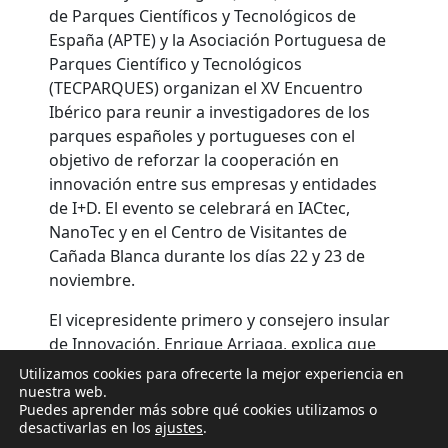
de Parques Científicos y Tecnológicos de
España (APTE)
y la
Asociación Portuguesa de
Parques Científico y Tecnológicos
(TECPARQUES)
organizan el
XV Encuentro
Ibérico
para reunir a investigadores de los
parques españoles y portugueses con el
objetivo de reforzar la cooperación en
innovación entre sus empresas y entidades
de I+D. El evento se celebrará en IACtec,
NanoTec y en el Centro de Visitantes de
Cañada Blanca durante los días 22 y 23 de
noviembre.
El vicepresidente primero y consejero insular
de
Innovación
, Enrique Arriaga, explica que
“este encuentro, que lleva realizándose desde
Utilizamos cookies para ofrecerte la mejor experiencia en
hace 20 años, sirve para analizar las
nuestra web.
Puedes aprender más sobre qué cookies utilizamos o
posibilidades de cooperación que brindan los
desactivarlas en los
ajustes
.
diferentes parques científicos
con el fin de