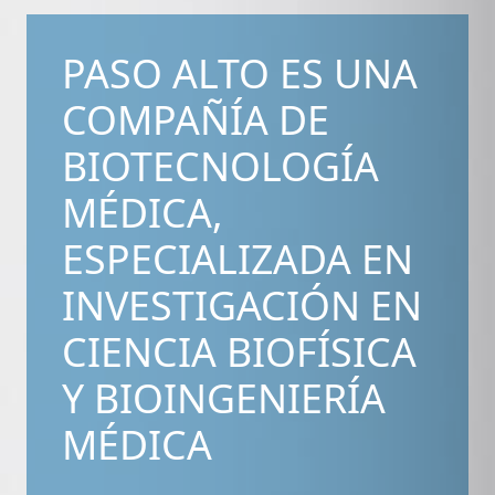
ENCLAVE INNOVAPARQ ULL
ENCLAVE INNOVAPARQ DÁRSENA
PASO ALTO ES UNA
ENCLAVE LAS MANTECAS
COMPAÑÍA DE
ENCLAVE CUEVAS BLANCAS
BIOTECNOLOGÍA
SERVICIOS
MÉDICA,
¿POR QUÉ TENERIFE?
ESPECIALIZADA EN
CÓMO INSTALARSE
INVESTIGACIÓN EN
FORMACIONES Y EVENTOS
CIENCIA BIOFÍSICA
FORMULARIOS
EMPRESAS INSTALADAS
Y BIOINGENIERÍA
CATÁLOGO DE INFRAESTRUCTURAS
MÉDICA
TALENTUM TENERIFE