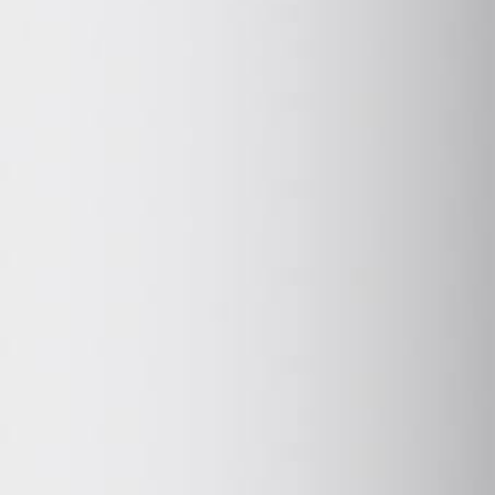
PCTT
EL PARQUE
PORTAL DE TRANSPARENCIA
PERFIL DEL CONTRATANTE
SEDE ELECTRÓNICA
ANUNCIO PLAZAS
CANAL DE DENUNCIAS
ESPACIOS