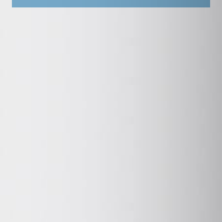
PROJECT
TRAINING
BUSINESS
RESEARCH
NOTICIAS
CONTACTO
Parque Científico y Tecnológico de Tenerife S.A. Calle
Rectora María Luisa Tejedor Salguero. Parque
Urbano Las Mantecas, Edificio Nanotec, 38320 San
Cristóbal de La Laguna.
Tel:
+34 822 02 85 87
info@pctt.es