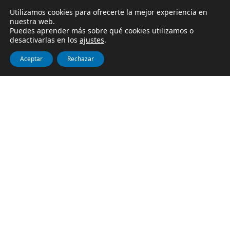
Utilizamos cookies para ofrecerte la mejor experiencia en
nuestra web.
Puedes aprender más sobre qué cookies utilizamos o
desactivarlas en los
ajustes
.
Aceptar
Rechazar
El Cabildo y ARQUIMEA refuerzan su colaboración con la
ampliación de las instalaciones en el Edificio Nanotec
NOTICAS
22/07/2025
> SABER MÁS