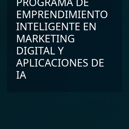
PROGRAMA DE
EMPRENDIMIENTO
SERVICIOS
INTELIGENTE EN
¿POR QUÉ TENERIFE?
MARKETING
CÓMO INSTALARSE
FORMACIONES Y EVENTOS
DIGITAL Y
FORMULARIOS
APLICACIONES DE
EMPRESAS INSTALADAS
IA
CATÁLOGO DE INFRAESTRUCTURAS
TALENTUM TENERIFE
PROJECT
TRAINING
BUSINESS
RESEARCH