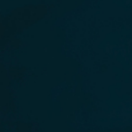
NOTICIAS
CONTACTO
Parque Científico y Tecnológico de Tenerife S.A. Calle
Rectora María Luisa Tejedor Salguero. Parque
Urbano Las Mantecas, Edificio Nanotec, 38320 San
Cristóbal de La Laguna.
Tel:
+34 822 02 85 87
info@pctt.es
REDES SOCIALES
Link a Twitter
Link a Facebook
Link a Instagram
Link a Youtube